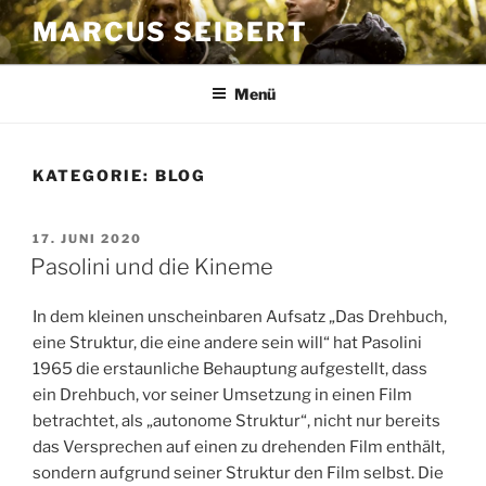
Zum
MARCUS SEIBERT
Inhalt
springen
Menü
KATEGORIE:
BLOG
VERÖFFENTLICHT
17. JUNI 2020
AM
Pasolini und die Kineme
In dem kleinen unscheinbaren Aufsatz „Das Drehbuch,
eine Struktur, die eine andere sein will“ hat Pasolini
1965 die erstaunliche Behauptung aufgestellt, dass
ein Drehbuch, vor seiner Umsetzung in einen Film
betrachtet, als „autonome Struktur“, nicht nur bereits
das Versprechen auf einen zu drehenden Film enthält,
sondern aufgrund seiner Struktur den Film selbst. Die